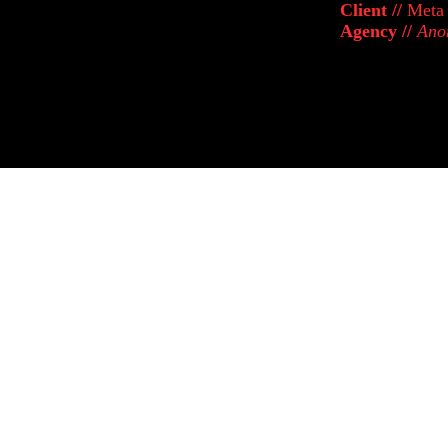
Client //
Meta
Agency //
Ano